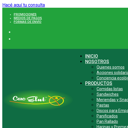
Hacé aquí tu consulta
Ir
PROMOCIONES
al
MEDIOS DE PAGOS
contenido
FORMAS DE ENVÍO
INICIO
NOSOTROS
Quienes somos
Acciones solidari
Conciencia ecoló
PRODUCTOS
Comidas listas
Sandwiches
Meriendas y Sna
Pastas
Discos para Empa
Panificados
Pan Rallado
Harinas y Premez