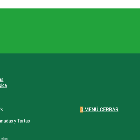
as
gica
ck
0
MENÚ
CERRAR
nadas y Tartas
clas