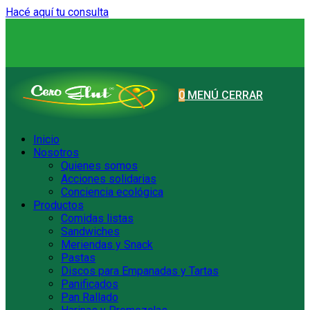
Hacé aquí tu consulta
Ir
al
contenido
0
MENÚ
CERRAR
Inicio
Nosotros
Quienes somos
Acciones solidarias
Conciencia ecológica
Productos
Comidas listas
Sandwiches
Meriendas y Snack
Pastas
Discos para Empanadas y Tartas
Panificados
Pan Rallado