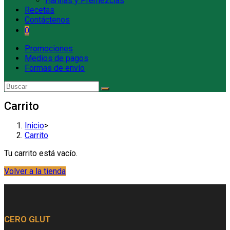
Harinas y Premezclas
Recetas
Contáctenos
0
Promociones
Medios de pagos
Formas de envío
Carrito
Inicio
>
Carrito
Tu carrito está vacío.
Volver a la tienda
CERO GLUT