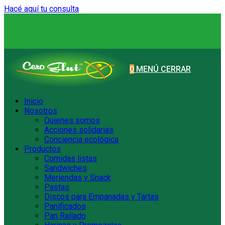
Hacé aquí tu consulta
Ir
al
contenido
0
MENÚ
CERRAR
Inicio
Nosotros
Quienes somos
Acciones solidarias
Conciencia ecológica
Productos
Comidas listas
Sandwiches
Meriendas y Snack
Pastas
Discos para Empanadas y Tartas
Panificados
Pan Rallado